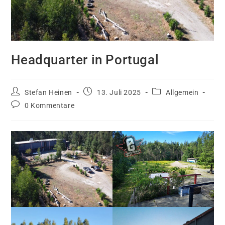
Headquarter in Portugal
Beitrags-
Beitrag
Beitrags-
Stefan Heinen
13. Juli 2025
Allgemein
Autor:
veröffentlicht:
Kategorie:
Beitrags-
0 Kommentare
Kommentare: