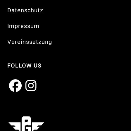
Datenschutz
Impressum
Vereinssatzung
FOLLOW US
Opens
Opens
in
in
a
a
new
new
tab
tab