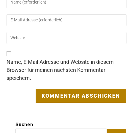
deinen
Namen
Gib
oder
deine
Benutzernamen
E-
zum
Gib
Mail-
Kommentieren
deine
Adresse
ein
Website-
zum
URL
Kommentieren
ein
ein
Name, E-Mail-Adresse und Website in diesem
(optional)
Browser für meinen nächsten Kommentar
speichern.
Suchen