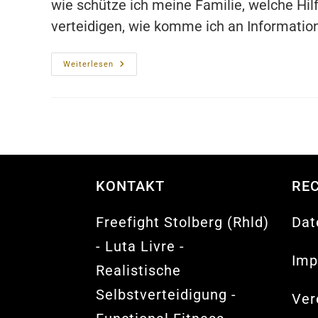
wie schütze ich meine Familie, welche Hilf
verteidigen, wie komme ich an Information
Home
Weiterlesen
Defense
Und
Krisensituationen
KONTAKT
RE
Freefight Stolberg (Rhld)
Dat
- Luta Livre -
Imp
Realistische
Selbstverteidigung -
Ver