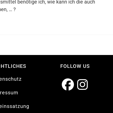
smittel benötige ich, wie kann ich die auch
en, … ?
CHTLICHES
FOLLOW US
enschutz
ressum
Opens
Opens
in
in
einssatzung
a
a